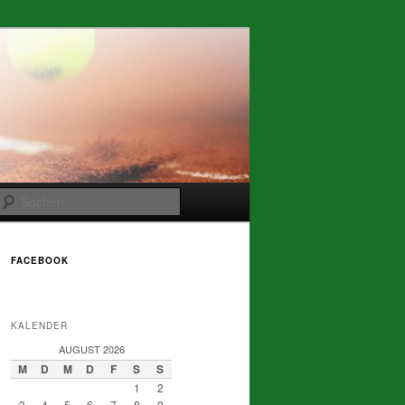
Suchen
FACEBOOK
KALENDER
AUGUST 2026
M
D
M
D
F
S
S
1
2
3
4
5
6
7
8
9