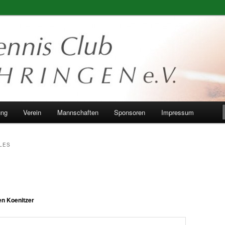
ung
Verein
Mannschaften
Sponsoren
Impressum
LES
n Koenitzer