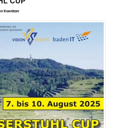
HL CUP
n Koenitzer