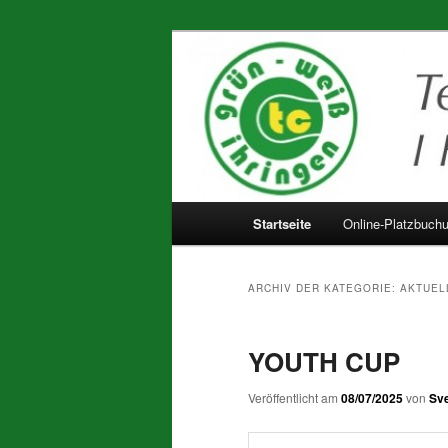
Zum
Zum
Inhalt
sekundären
wechseln
Inhalt
wechseln
Hauptmenü
Startseite
Online-Platzbuch
ARCHIV DER KATEGORIE:
AKTUEL
YOUTH CUP
Veröffentlicht am
08/07/2025
von
Sve