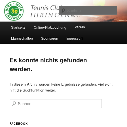
Zum
Zum
Inhalt
sekundären
Such
wechseln
Inhalt
wechseln
Hauptmenü
Verein
Startseite
Online-Platzbuchung
Mannschaften
Sponsoren
Impressum
Es konnte nichts gefunden
werden.
In diesem Archiv wurden keine Ergebnisse gefunden, vielleicht
hilft die Suchfunktion weiter.
Suchen
FACEBOOK