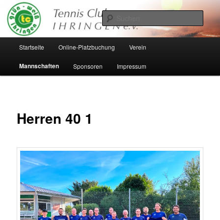
Zum
Inhalt
Such
wechseln
Hauptmenü
Startseite
Online-Platzbuchung
Verein
Mannschaften
Sponsoren
Impressum
Herren 40 1