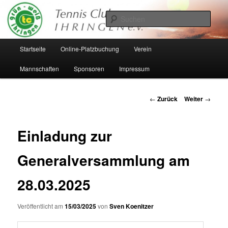
Zum
Inhalt
Such
wechseln
Hauptmenü
Startseite
Online-Platzbuchung
Verein
Mannschaften
Sponsoren
Impressum
Beitrags-
←
Zurück
Weiter
→
Navigation
Einladung zur
Generalversammlung am
28.03.2025
Veröffentlicht am
15/03/2025
von
Sven Koenitzer