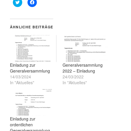
Klick,
Klick,
um
um
über
auf
Twitter
Facebook
zu
zu
teilen
teilen
(Wird
(Wird
ÄHNLICHE BEITRÄGE
in
in
neuem
neuem
Fenster
Fenster
geöffnet)
geöffnet)
Einladung zur
Generalversammlung
Generalversammlung
2022 – Einladung
14/03/2024
24/03/2022
In "Aktuelles"
In "Aktuelles"
Einladung zur
ordentlichen
Generalversammlung