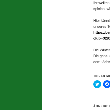
Ihr wollte
spielen, w
Hier könnt
unseres Te
https://
club=328
Die Winter
Die genau
demnächs
TEILEN MI
Klick,
um
über
Twitter
zu
teilen
(Wird
ÄHNLICH
in
neuem