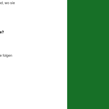
d, wo sie
ms?
e folgen