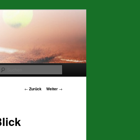
Suchen
Beitrags-
←
Zurück
Weiter
→
Navigation
lick