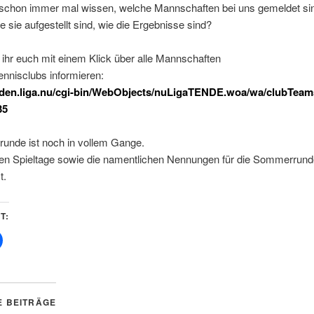
t schon immer mal wissen, welche Mannschaften bei uns gemeldet sin
ie sie aufgestellt sind, wie die Ergebnisse sind?
 ihr euch mit einem Klick über alle Mannschaften
nnisclubs informieren:
baden.liga.nu/cgi-bin/WebObjects/nuLigaTENDE.woa/wa/clubTea
35
runde ist noch in vollem Gange.
en Spieltage sowie die namentlichen Nennungen für die Sommerrund
t.
T:
Klick,
um
auf
Facebook
zu
teilen
(Wird
E BEITRÄGE
in
neuem