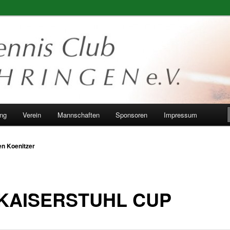
ung
Verein
Mannschaften
Sponsoren
Impressum
n Koenitzer
 KAISERSTUHL CUP