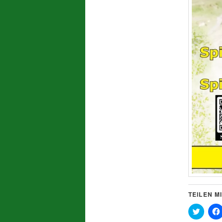
TEILEN MI
Klick,
um