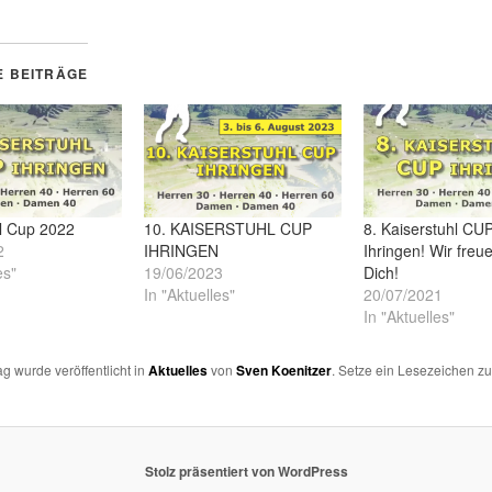
auf
Facebook
zu
teilen
(Wird
E BEITRÄGE
in
neuem
r
Fenster
t)
geöffnet)
l Cup 2022
10. KAISERSTUHL CUP
8. Kaiserstuhl CUP
2
IHRINGEN
Ihringen! Wir freu
es"
19/06/2023
Dich!
In "Aktuelles"
20/07/2021
In "Aktuelles"
ag wurde veröffentlicht in
Aktuelles
von
Sven Koenitzer
. Setze ein Lesezeichen z
Stolz präsentiert von WordPress