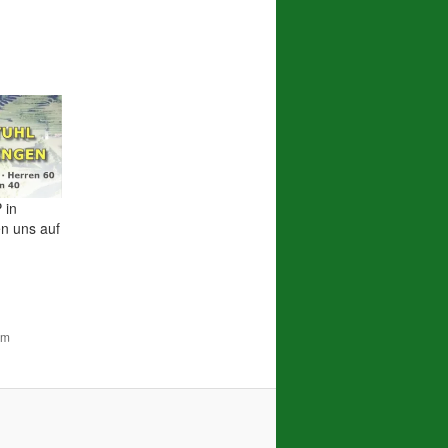
 in
en uns auf
um