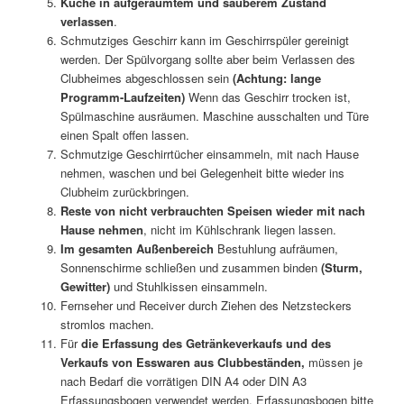
Küche in aufgeräumtem und sauberem Zustand
verlassen
.
Schmutziges Geschirr kann im Geschirrspüler gereinigt
werden. Der Spülvorgang sollte aber beim Verlassen des
Clubheimes abgeschlossen sein
(Achtung: lange
Programm-Laufzeiten)
Wenn das Geschirr trocken ist,
Spülmaschine ausräumen. Maschine ausschalten und Türe
einen Spalt offen lassen.
Schmutzige Geschirrtücher einsammeln, mit nach Hause
nehmen, waschen und bei Gelegenheit bitte wieder ins
Clubheim zurückbringen.
Reste von nicht verbrauchten Speisen wieder mit nach
Hause
nehmen
, nicht im Kühlschrank liegen lassen.
Im gesamten Außenbereich
Bestuhlung aufräumen,
Sonnenschirme schließen und zusammen binden
(Sturm,
Gewitter)
und Stuhlkissen einsammeln.
Fernseher und Receiver durch Ziehen des Netzsteckers
stromlos machen.
Für
die Erfassung des Getränkeverkaufs und des
Verkaufs von
Esswaren aus Clubbeständen,
müssen je
nach Bedarf die vorrätigen DIN A4 oder DIN A3
Erfassungsbogen verwendet werden. Erfassungsbogen bitte