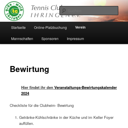
Zum
Inhalt
Such
wechseln
Hauptmenü
Verein
Startseite
Online-Platzbuchung
Mannschaften
Sponsoren
Impressum
Bewirtung
Hier findet ihr den
Veranstaltungs-Bewirtungskalender
2024
Checkliste für die Clubheim- Bewirtung
Getränke-Kühlschränke in der Küche und im Keller Foyer
auffüllen.