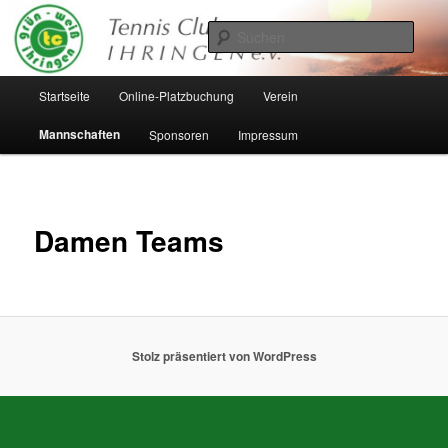
Zum
Inhalt
Such
wechseln
Hauptmenü
Startseite
Online-Platzbuchung
Verein
Mannschaften
Sponsoren
Impressum
Damen Teams
Stolz präsentiert von WordPress