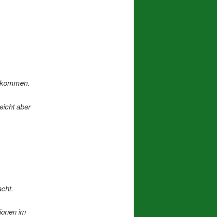
z kommen.
eicht aber
acht.
tionen im